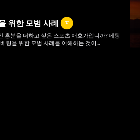
을 위한 모범 사례
인 흥분을 더하고 싶은 스포츠 애호가입니까? 베팅
베팅을 위한 모범 사례를 이해하는 것이...