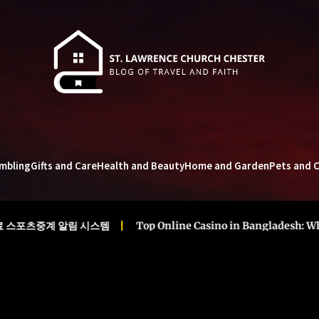
ST.
LA
CH
CHE
mbling
Gifts and Care
Health and Beauty
Home and Garden
Pets and 
포츠중계 알림 시스템
Top Online Casino in Bangladesh: What 